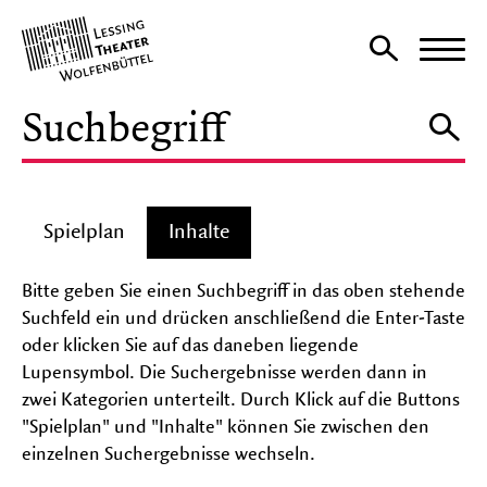
Lessing
Zur
Theater
Haup
Suchseite
auf-
und
SPIELPLAN
zu
Su
klap
KARTEN
Unter
Spielplan
Inhalte
auf-
und
Bitte geben Sie einen Suchbegriff in das oben stehende
THEATER AKTIV
zu
Unter
klapp
Suchfeld ein und drücken anschließend die Enter-Taste
auf-
oder klicken Sie auf das daneben liegende
und
Lupensymbol. Die Suchergebnisse werden dann in
DAS HAUS
zu
Unter
klapp
zwei Kategorien unterteilt. Durch Klick auf die Buttons
auf-
"Spielplan" und "Inhalte" können Sie zwischen den
und
einzelnen Suchergebnisse wechseln.
SERVICE
zu
Unter
klapp