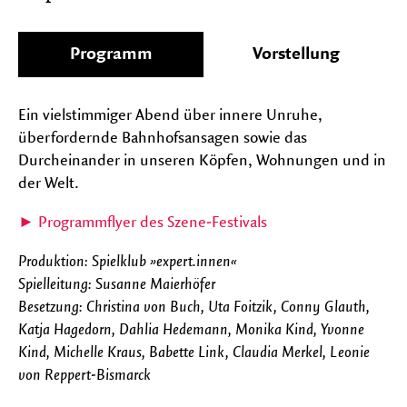
auf-
und
FESTIVALS
zu
Programm
Vorstellung
Unter
klapp
auf-
und
zu
Ein vielstimmiger Abend über innere Unruhe,
klapp
überfordernde Bahnhofsansagen sowie das
Durcheinander in unseren Köpfen, Wohnungen und in
der Welt.
► Programmflyer des Szene-Festivals
Produktion: Spielklub »expert.innen«
Spielleitung: Susanne Maierhöfer
Besetzung: Christina von Buch, Uta Foitzik, Conny Glauth,
Katja Hagedorn, Dahlia Hedemann, Monika Kind, Yvonne
Kind, Michelle Kraus, Babette Link, Claudia Merkel, Leonie
von Reppert-Bismarck