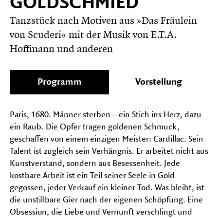
GOLDSCHMIED
auf-
und
Tanzstück nach Motiven aus »Das Fräulein
FESTIVALS
zu
Unter
von Scuderi« mit der Musik von E.T.A.
klapp
auf-
Hoffmann und anderen
und
zu
klapp
Programm
Vorstellung
Paris, 1680. Männer sterben – ein Stich ins Herz, dazu
ein Raub. Die Opfer tragen goldenen Schmuck,
geschaffen von einem einzigen Meister: Cardillac. Sein
Talent ist zugleich sein Verhängnis. Er arbeitet nicht aus
Kunstverstand, sondern aus Besessenheit. Jede
kostbare Arbeit ist ein Teil seiner Seele in Gold
gegossen, jeder Verkauf ein kleiner Tod. Was bleibt, ist
die unstillbare Gier nach der eigenen Schöpfung. Eine
Obsession, die Liebe und Vernunft verschlingt und