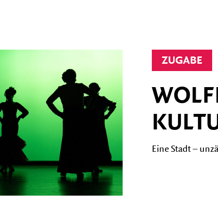
DAS HAUS
Barrierefreiheit
ZUGABE
Gastronomie
WOLF
Fotogalerien
KULT
Förderverein
Eine Stadt – un
Geschichte