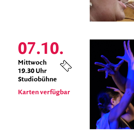
07.10.
zum
Mittwoch
Ticket
19.30 Uhr
Shop
Studiobühne
Karten verfügbar