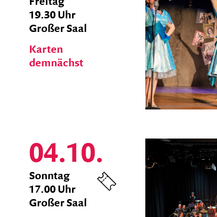
zum
Freitag
Ticket
19.30 Uhr
Shop
Großer Saal
Karten
demnächst
04.10.
zum
Sonntag
Ticket
17.00 Uhr
Shop
Großer Saal