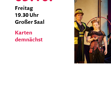
zum
Freitag
Ticket
19.30 Uhr
Shop
Großer Saal
Karten
demnächst