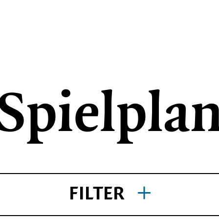
Spielpla
THEATER AKTIV
Angebote für Schule und Kita
Theaterspielklubs
Tanz und Bewegung
FILTER