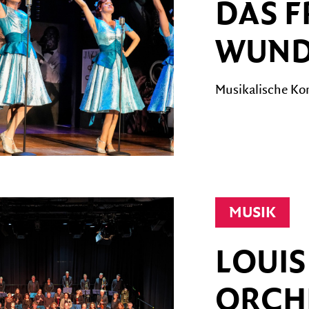
DAS F
WUND
Musikalische Ko
MUSIK
LOUIS
ORCH