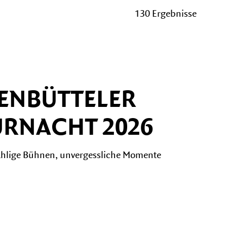
130 Ergebnisse
Vermietung
FESTIVALS
ENBÜTTELER
KulturSommer
URNACHT 2026
zählige Bühnen, unvergessliche Momente