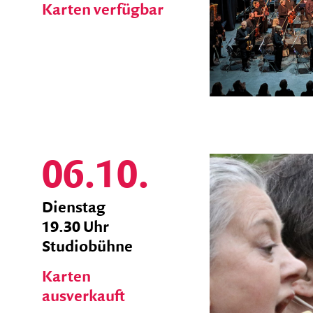
Karten verfügbar
06.10.
zum
Dienstag
Ticket
19.30 Uhr
Shop
Studiobühne
Karten
ausverkauft