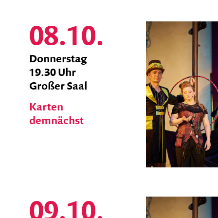
08.10.
zum
Donnerstag
Ticket
19.30 Uhr
Shop
Großer Saal
Karten
demnächst
09.10.