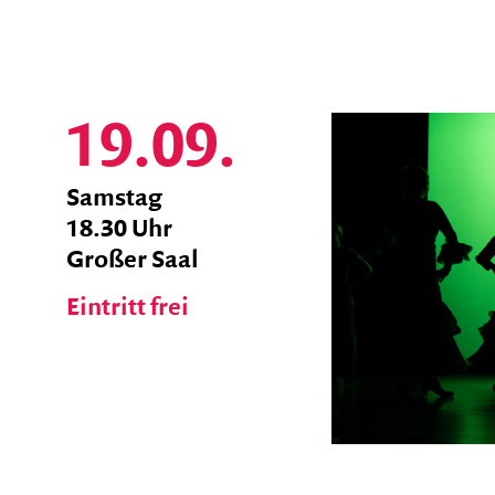
Abonnements
Abonnement-Preise
19.09.
Abonnement-Bedingungen
Veranstaltungs-Pakete
zum
Samstag
Ticket
18.30 Uhr
Saalplan
Shop
Großer Saal
Eintritt frei