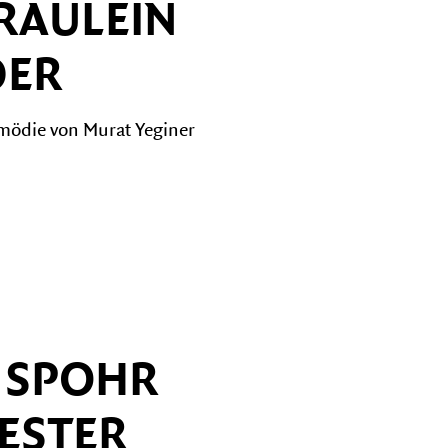
RÄULEIN
ER
mödie von Murat Yeginer
 SPOHR
ESTER